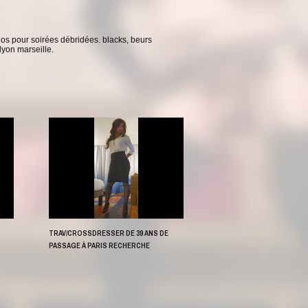
chos pour soirées débridées. blacks, beurs
lyon marseille.
3
TRAV/CROSSDRESSER DE 39 ANS DE
PASSAGE À PARIS RECHERCHE
COPINE(S) POUR SORTIE BAR OU
BALADE